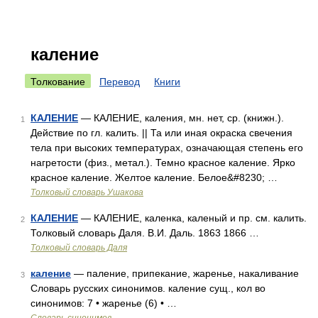
каление
Толкование
Перевод
Книги
КАЛЕНИЕ
— КАЛЕНИЕ, каления, мн. нет, ср. (книжн.).
1
Действие по гл. калить. || Та или иная окраска свечения
тела при высоких температурах, означающая степень его
нагретости (физ., метал.). Темно красное каление. Ярко
красное каление. Желтое каление. Белое&#8230; …
Толковый словарь Ушакова
КАЛЕНИЕ
— КАЛЕНИЕ, каленка, каленый и пр. см. калить.
2
Толковый словарь Даля. В.И. Даль. 1863 1866 …
Толковый словарь Даля
каление
— паление, припекание, жаренье, накаливание
3
Словарь русских синонимов. каление сущ., кол во
синонимов: 7 • жаренье (6) • …