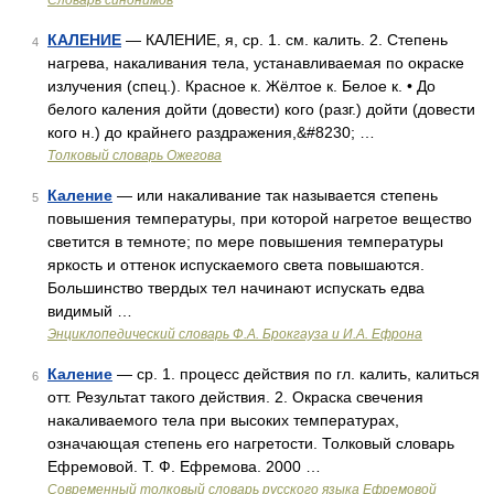
Словарь синонимов
КАЛЕНИЕ
— КАЛЕНИЕ, я, ср. 1. см. калить. 2. Степень
4
нагрева, накаливания тела, устанавливаемая по окраске
излучения (спец.). Красное к. Жёлтое к. Белое к. • До
белого каления дойти (довести) кого (разг.) дойти (довести
кого н.) до крайнего раздражения,&#8230; …
Толковый словарь Ожегова
Каление
— или накаливание так называется степень
5
повышения температуры, при которой нагретое вещество
светится в темноте; по мере повышения температуры
яркость и оттенок испускаемого света повышаются.
Большинство твердых тел начинают испускать едва
видимый …
Энциклопедический словарь Ф.А. Брокгауза и И.А. Ефрона
Каление
— ср. 1. процесс действия по гл. калить, калиться
6
отт. Результат такого действия. 2. Окраска свечения
накаливаемого тела при высоких температурах,
означающая степень его нагретости. Толковый словарь
Ефремовой. Т. Ф. Ефремова. 2000 …
Современный толковый словарь русского языка Ефремовой