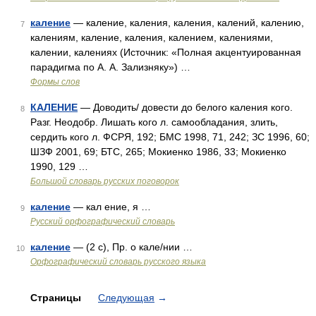
каление
— каление, каления, каления, калений, калению,
7
калениям, каление, каления, калением, калениями,
калении, калениях (Источник: «Полная акцентуированная
парадигма по А. А. Зализняку») …
Формы слов
КАЛЕНИЕ
— Доводить/ довести до белого каления кого.
8
Разг. Неодобр. Лишать кого л. самообладания, злить,
сердить кого л. ФСРЯ, 192; БМС 1998, 71, 242; ЗС 1996, 60;
ШЗФ 2001, 69; БТС, 265; Мокиенко 1986, 33; Мокиенко
1990, 129 …
Большой словарь русских поговорок
каление
— кал ение, я …
9
Русский орфографический словарь
каление
— (2 с), Пр. о кале/нии …
10
Орфографический словарь русского языка
Страницы
Следующая
→